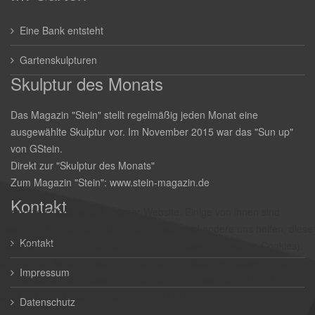
Eine Bank entsteht
Gartenskulpturen
Skulptur des Monats
Das Magazin "Stein" stellt regelmäßig jeden Monat eine
ausgewählte Skulptur vor. Im November 2015 war das "Sun up"
von GStein.
Direkt zur
"Skulptur des Monats"
Zum Magazin "Stein":
www.stein-magazin.de
Kontakt
Wir nutzen Cookies auf unserer Website. Einige von ihnen sind
essenziell für den Betrieb der Seite, während andere uns helfen, diese
Kontakt
Website und die Nutzererfahrung zu verbessern (Tracking Cookies).
Sie können selbst entscheiden, ob Sie die Cookies zulassen möchten.
Impressum
Bitte beachten Sie, dass bei einer Ablehnung womöglich nicht mehr
alle Funktionalitäten der Seite zur Verfügung stehen.
Datenschutz