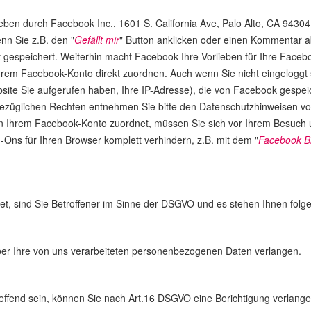
eben durch Facebook Inc., 1601 S. California Ave, Palo Alto, CA 943
nn Sie z.B. den "
Gefällt mir
" Button anklicken oder einen Kommentar a
 gespeichert. Weiterhin macht Facebook Ihre Vorlieben für Ihre Facebo
hrem Facebook-Konto direkt zuordnen. Auch wenn Sie nicht eingeloggt 
ebsite Sie aufgerufen haben, Ihre IP-Adresse), die von Facebook gespe
bezüglichen Rechten entnehmen Sie bitte den Datenschutzhinweisen v
n Ihrem Facebook-Konto zuordnet, müssen Sie sich vor Ihrem Besuch 
ns für Ihren Browser komplett verhindern, z.B. mit dem "
Facebook B
, sind Sie Betroffener im Sinne der DSGVO und es stehen Ihnen folge
r Ihre von uns verarbeiteten personenbezogenen Daten verlangen.
reffend sein, können Sie nach Art.16 DSGVO eine Berichtigung verlangen