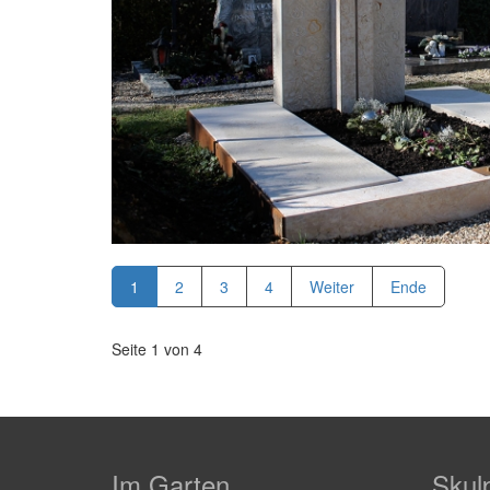
1
2
3
4
Weiter
Ende
Seite 1 von 4
Im Garten
Skul